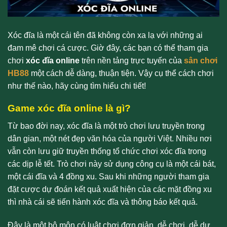
Xóc đĩa là một cái tên đã không còn xa lạ với những ai
đam mê chơi cá cược. Giờ đây, các bạn có thể tham gia
chơi
xóc đĩa online
trên nền tảng trực tuyến của
sân chơi
HB88
một cách dễ dàng, thuận tiện. Vậy cụ thể cách chơi
như thế nào, hãy cùng tìm hiểu chi tiết!
Game xóc đĩa online là gì?
Từ bao đời nay, xóc đĩa là một trò chơi lưu truyền trong
dân gian, một nét đẹp văn hóa của người Việt. Nhiều nơi
vẫn còn lưu giữ truyền thống tổ chức chơi xóc đĩa trong
các dịp lễ tết. Trò chơi này sử dụng công cụ là một cái bát,
một cái đĩa và 4 đồng xu. Sau khi những người tham gia
đặt cược dự đoán kết quả xuất hiện của các mặt đồng xu
thì nhà cái sẽ tiến hành xóc đĩa và thông báo kết quả.
Đây là một bộ môn có luật chơi đơn giản, dễ chơi, dễ dự