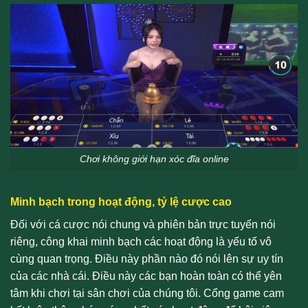
Chơi không giới hạn xóc đĩa online
Minh bạch trong hoạt động, tỷ lệ cược cao
Đối với cá cược nói chung và phiên bản trực tuyến nói
riêng, công khai minh bạch các hoạt động là yếu tố vô
cùng quan trọng. Điều này phần nào đó nói lên sự uy tín
của các nhà cái. Điều này các bạn hoàn toàn có thể yên
tâm khi chơi tại sân chơi của chúng tôi. Cổng game cam