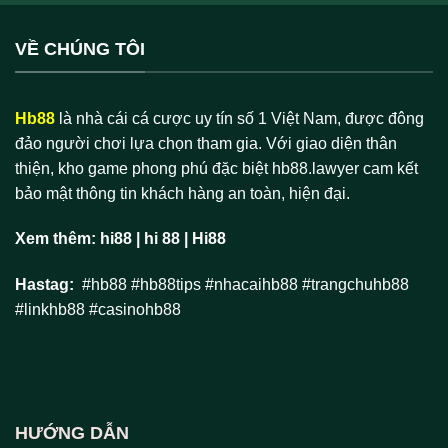
VỀ CHÚNG TÔI
Hb88
là nhà cái cá cược uy tín số 1 Việt Nam, được đông
đảo người chơi lựa chọn tham gia. Với giao diện thân
thiện, kho game phong phú đặc biệt hb88.lawyer cam kết
bảo mật thông tin khách hàng an toàn, hiện đại.
Xem thêm:
hi88
|
hi 88
|
Hi88
Hastag:
#hb88 #hb88tips #nhacaihb88 #trangchuhb88
#linkhb88 #casinohb88
HƯỚNG DẪN