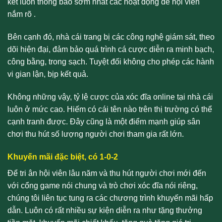
kết luôn thông báo sớm nhất các hoạt động để hội viên
nắm rõ .
Bên cạnh đó, nhà cái trang bị các công nghệ giám sát, theo
dõi hiện đại, đảm bảo quá trình cá cược diễn ra minh bạch,
công bằng, trong sạch. Tuyệt đối không cho phép các hành
vi gian lận, bịp kết quả.
Không những vậy, tỷ lệ cược của xóc đĩa online tại nhà cái
luôn ở mức cao. Hiếm có cái tên nào trên thị trường có thể
cạnh tranh được. Đây cũng là một điểm mạnh giúp sân
chơi thu hút số lượng người chơi tham gia rất lớn.
Khuyến mãi đặc biệt, có 1-0-2
Để tri ân hội viên lâu năm và thu hút người chơi mới đến
với cổng game nói chung và trò chơi xóc đĩa nói riêng,
chúng tôi liên tục tung ra các chương trình khuyến mãi hấp
dẫn. Luôn có rất nhiều sự kiện diễn ra như tặng thưởng