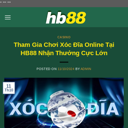
Skip
" "
" "
"
to
content
CASINO
Tham Gia Chơi Xóc Đĩa Online Tại
HB88 Nhận Thưởng Cực Lớn
POSTED ON
11/10/2024
BY
ADMIN
11
Th10