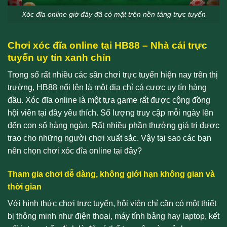
Xóc đĩa online giờ đây đã có mặt trên nền tảng trực tuyến
Chơi xóc đĩa online tại HB88 – Nhà cái trực
tuyến uy tín xanh chín
Trong số rất nhiều các sân chơi trực tuyến hiện nay trên thị
trường, HB88 nổi lên là một địa chỉ cá cược uy tín hàng
đầu. Xóc đĩa online là một tựa game rất được cộng đồng
hội viên tại đây yêu thích. Số lượng truy cập mỗi ngày lên
đến con số hàng ngàn. Rất nhiều phần thưởng giá trị được
trao cho những người chơi xuất sắc. Vậy tại sao các bạn
nên chọn chơi xóc đĩa online tại đây?
Tham gia chơi dễ dàng, không giới hạn không gian và
thời gian
Với hình thức chơi trực tuyến, hội viên chỉ cần có một thiết
bị thông minh như điện thoại, máy tính bảng hay laptop, kết