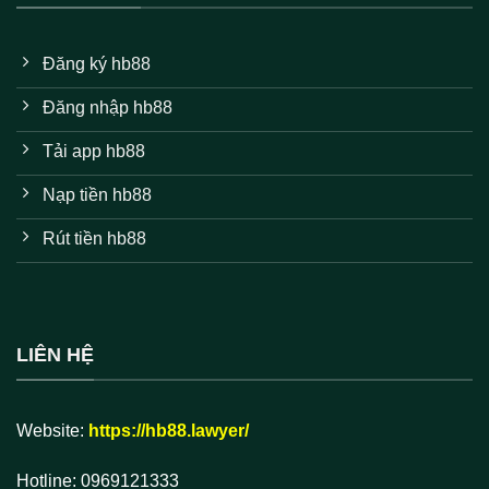
Đăng ký hb88
Đăng nhập hb88
Tải app hb88
Nạp tiền hb88
Rút tiền hb88
LIÊN HỆ
Website:
https://hb88.lawyer/
Hotline: 0969121333