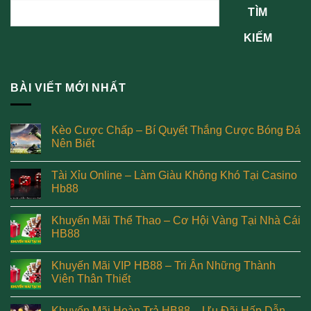
TÌM
KIẾM
BÀI VIẾT MỚI NHẤT
Kèo Cược Chấp – Bí Quyết Thắng Cược Bóng Đá
Nên Biết
Tài Xỉu Online – Làm Giàu Không Khó Tại Casino
Hb88
Khuyến Mãi Thể Thao – Cơ Hội Vàng Tại Nhà Cái
HB88
Khuyến Mãi VIP HB88 – Tri Ân Những Thành
Viên Thân Thiết
Khuyến Mãi Hoàn Trả HB88 – Ưu Đãi Hấp Dẫn