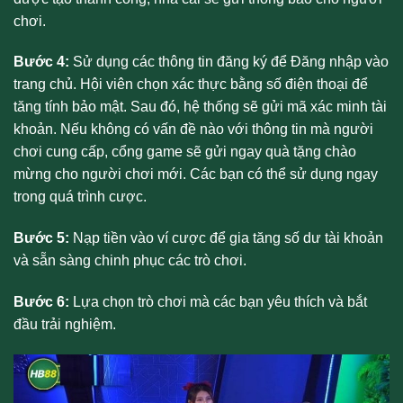
chơi.
Bước 4:
Sử dụng các thông tin đăng ký để Đăng nhập vào
trang chủ. Hội viên chọn xác thực bằng số điện thoại để
tăng tính bảo mật. Sau đó, hệ thống sẽ gửi mã xác minh tài
khoản. Nếu không có vấn đề nào với thông tin mà người
chơi cung cấp, cổng game sẽ gửi ngay quà tặng chào
mừng cho người chơi mới. Các bạn có thể sử dụng ngay
trong quá trình cược.
Bước 5:
Nạp tiền vào ví cược để gia tăng số dư tài khoản
và sẵn sàng chinh phục các trò chơi.
Bước 6:
Lựa chọn trò chơi mà các bạn yêu thích và bắt
đầu trải nghiệm.