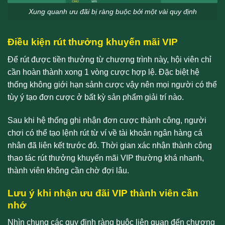
Xung quanh ưu đãi bị ràng buộc bởi một vài quy định
Điều kiện rút thưởng khuyến mãi VIP
Để rút được tiền thưởng từ chương trình này, hội viên chỉ
cần hoàn thành xong 1 vòng cược hợp lệ. Đặc biệt hệ
thống không giới hạn sảnh cược vậy nên mọi người có thể
tùy ý tạo đơn cược ở bất kỳ sản phẩm giải trí nào.
Sau khi hệ thống ghi nhận đơn cược thành công, người
chơi có thể tạo lệnh rút từ ví về tài khoản ngân hàng cá
nhân đã liên kết trước đó. Thời gian xác nhận thành công
thao tác rút thưởng khuyến mãi VIP thường khá nhanh,
thành viên không cần chờ đợi lâu.
Lưu ý khi nhận ưu đãi VIP thành viên cần
nhớ
Nhìn chung các quy định ràng buộc liên quan đến chương