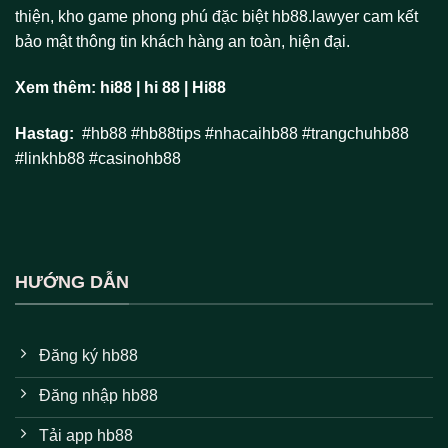
thiện, kho game phong phú đặc biệt hb88.lawyer cam kết
bảo mật thông tin khách hàng an toàn, hiện đại.
Xem thêm:
hi88
|
hi 88
|
Hi88
Hastag:
#hb88 #hb88tips #nhacaihb88 #trangchuhb88
#linkhb88 #casinohb88
HƯỚNG DẪN
Đăng ký hb88
Đăng nhập hb88
Tải app hb88