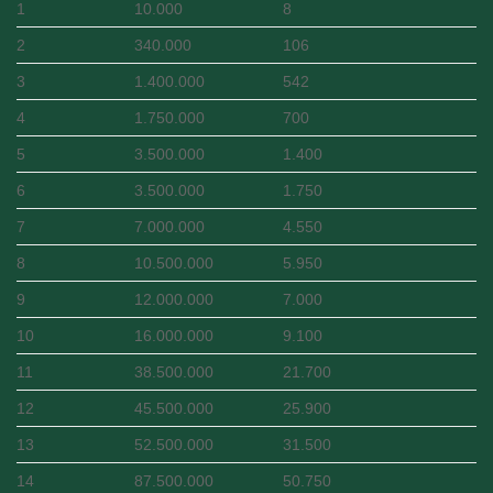
1
10.000
8
2
340.000
106
3
1.400.000
542
4
1.750.000
700
5
3.500.000
1.400
6
3.500.000
1.750
7
7.000.000
4.550
8
10.500.000
5.950
9
12.000.000
7.000
10
16.000.000
9.100
11
38.500.000
21.700
12
45.500.000
25.900
13
52.500.000
31.500
14
87.500.000
50.750