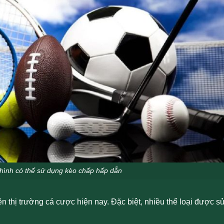
 hình có thể sử dụng kèo chấp hấp dẫn
n thị trường cá cược hiện nay. Đặc biệt, nhiều thể loại được s