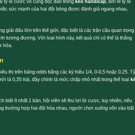
ại tỷ lệ cược vô cùng độc đáo trong
kèo handicap
, bởi lẽ tỷ lệ
 việc sức mạnh của hai đội bóng được đánh giá ngang nhau,
 giải đấu lớn trên thế giới, đặc biệt là các trận cầu quan trọng
 tương đương. Với loại hình này, kết quả chỉ có thể là thắng
ự hòa.
ẫn
u thị trên bảng odds bằng các ký hiệu 1/4, 0-0,5 hoặc 0.25. Tỷ
ới là 0,35 trái, đây chính là mức chấp nhỏ nhất trong thể loại
k
 biệt ít nhất 1 bàn, hội viên sẽ thu lợi từ cược, tuy nhiên, nếu
ong trường hợp hai đội hòa nhau, người chơi xuống vốn vào bất