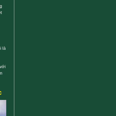
ng
ệt
 là
 với
ền
c