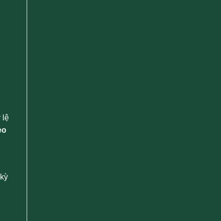
 lệ
èo
 kỳ