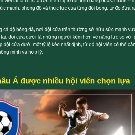
ên viết tắt là DHC được hiển thị rõ nét trên bảng odds. HB88 – 
ỉ sức mạnh, phong độ và thực lực của từng đội bóng, từ đó đưa ra
g cá độ bóng đá, nơi đội cửa trên thường sở hữu sức mạnh vư
 lại, đội cửa dưới là những người kém hơn về năng lực so với 
p đội cửa dưới một tỷ lệ kèo nhất định, từ đó hội viên có thể câ
hông minh và hợp lý.
hâu Á được nhiều hội viên chọn lựa