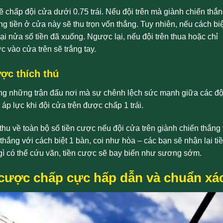
ẽ chấp đội cửa dưới 0.75 trái. Nếu đội trên mà giành chiến thắ
ống tiền ở cửa này sẽ thu trọn vốn thắng. Tuy nhiên, nếu cách bi
lại nửa số tiền đã xuống. Ngược lại, nếu đội trên thua hoặc chỉ
 vào cửa trên sẽ trắng tay.
ược thích thú
ong những trận đấu nơi mà sự chênh lệch sức mạnh giữa các đội
i áp lực khi đội cửa trên được chấp 1 trái.
 thu về toàn bộ số tiền cược nếu đội cửa trên giành chiến thắng
ỉ thắng với cách biệt 1 bàn, coi như hòa – các bạn sẽ nhận lại ti
g gì có thể cứu vãn, tiền cược sẽ bay biến như sương sớm.
 cược chấp cực hấp dẫn và chuẩn xá