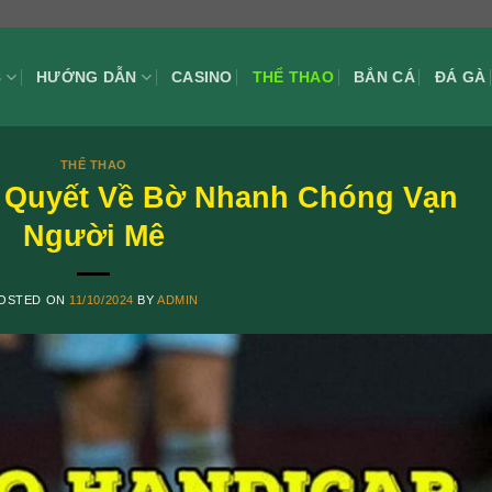
8
HƯỚNG DẪN
CASINO
THỂ THAO
BẮN CÁ
ĐÁ GÀ
THỂ THAO
í Quyết Về Bờ Nhanh Chóng Vạn
Người Mê
OSTED ON
11/10/2024
BY
ADMIN