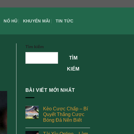
NỔ HŨ
KHUYẾN MÃI
TIN TỨC
Tìm kiếm
TÌM
KIẾM
BÀI VIẾT MỚI NHẤT
Kèo Cược Chấp – Bí
Quyết Thắng Cược
Bóng Đá Nên Biết
Tài Xỉu Online – Làm